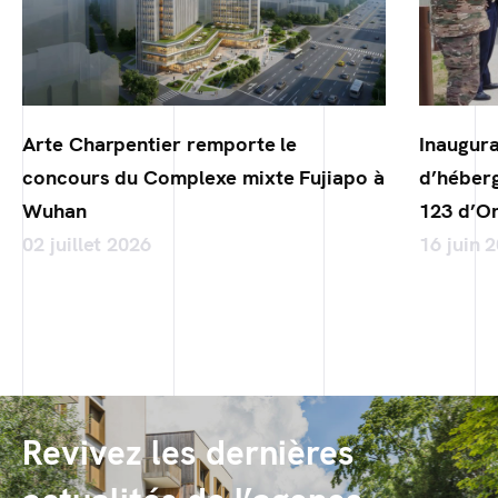
Arte Charpentier remporte le
Inaugura
concours du Complexe mixte Fujiapo à
d’héber
Wuhan
123 d’Or
02 juillet 2026
16 juin 
Revivez les dernières