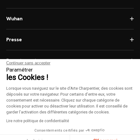
Wuhan
Presse
Recrutement
Continuer sans accepter
Paramétrer
les Cookies !
Lorsque vous naviguez sur le site d'Arte Charpentier, des cookies sont
déposés sur votre navigateur. Pour certains d’entre eux, votre
consentement est nécessaire. Cliquez sur chaque catégorie de
Cookies
cookies pour activer ou désactiver leur utilisation. Il est conseillé de
garder l’activation des différentes catégories de cookies.
Mentions légales
Lire notre politique de confidentialité
Consentements certifiés par
© 2021 Arte Charpentier
Réalisé par
Limpide