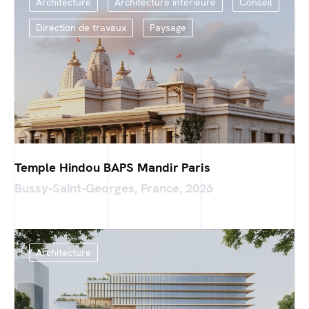
Architecture
Architecture intérieure
Conseil
Direction de travaux
Paysage
Temple Hindou BAPS Mandir Paris
Bussy-Saint-Georges, France, 2026
Architecture