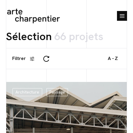
Sélection
66 projets
Filtrer
A - Z
Architecture
Paysage