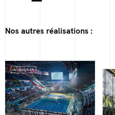
Nos autres réalisations :
Architecture
Ar
Co