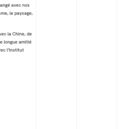
hangé avec nos
sme, le paysage,
vec la Chine, de
ne longue amitié
c l’Institut