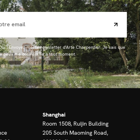
Oui ! Envoyez-moi la newsletter d'Arte Charpentier. Je sais que
je peux me désinscrire à tout moment.
Shanghai
Room 1508, Ruijin Building
nce
205 South Maoming Road,