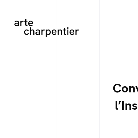
Conv
l’In