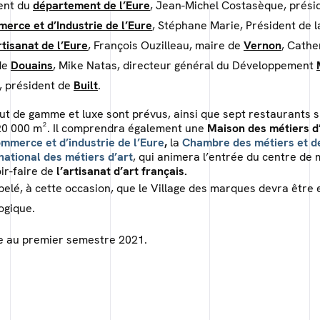
ent du
département de l’Eure
, Jean-Michel Costasèque, présid
rce et d’Industrie de l’Eure
, Stéphane Marie, Président de 
rtisanat de l’Eure
, François Ouzilleau, maire de
Vernon
, Cathe
de
Douains
, Mike Natas, directeur général du Développement
, président de
Built
.
ut de gamme et luxe sont prévus, ainsi que sept restaurants 
0 000 m². Il comprendra également une
Maison des métiers d
merce et d’industrie de l’Eure
,
la
Chambre des métiers et de
 national des métiers d’art
, qui animera l’entrée du centre de
oir-faire de
l’artisanat
d’art français.
pelé, à cette occasion, que le Village des marques devra être
ogique.
e au premier semestre 2021.