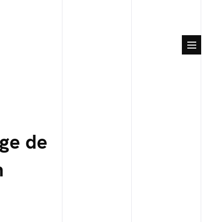
age de
n