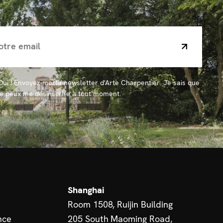
Oui ! Envoyez-moi la newsletter d'Arte Charpentier. Je sais que
je peux me désinscrire à tout moment.
Shanghai
Room 1508, Ruijin Building
nce
205 South Maoming Road,