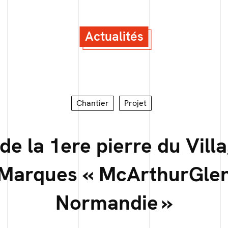
Actualités
Chantier
Projet
de la 1ere pierre du Vill
Marques « McArthurGle
Normandie »