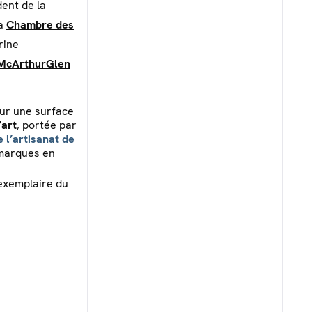
ent de la
la
Chambre des
rine
McArthurGlen
sur une surface
’art
, portée par
 l’artisanat de
 marques en
 exemplaire du