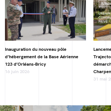
Articl
Inauguration du nouveau pôle
Lanceme
d’hébergement de la Base Aérienne
Trajecto
123 d’Orléans-Bricy
démarch
16 juin 2026
Charpen
31 mai 