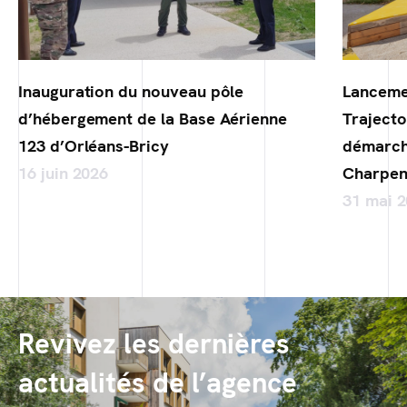
Inauguration du nouveau pôle
Lanceme
d’hébergement de la Base Aérienne
Trajecto
123 d’Orléans-Bricy
démarch
16 juin 2026
Charpen
31 mai 
Revivez les dernières
actualités de l’agence