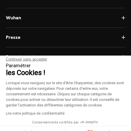
Wuhan
Presse
Recrutement
Continuer sans accepter
Paramétrer
les Cookies !
Lorsque vous naviguez sur le site d'Arte Charpentier, des cookies sont
déposés sur votre navigateur. Pour certains d’entre eux, votre
consentement est nécessaire. Cliquez sur chaque catégorie de
Cookies
cookies pour activer ou désactiver leur utilisation. Il est conseillé de
garder l’activation des différentes catégories de cookies.
Mentions légales
Lire notre politique de confidentialité
Consentements certifiés par
© 2021 Arte Charpentier
Réalisé par
Limpide