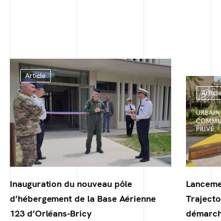
Article
Articl
Inauguration du nouveau pôle
Lanceme
d’hébergement de la Base Aérienne
Trajecto
123 d’Orléans-Bricy
démarch