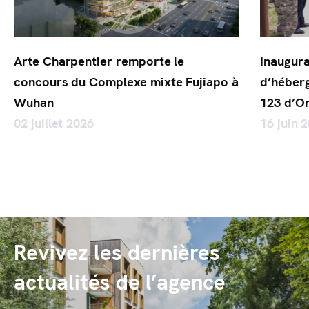
Arte Charpentier remporte le
Inaugura
concours du Complexe mixte Fujiapo à
d’héber
Wuhan
123 d’Or
02 juillet 2026
16 juin 
Revivez les dernières
actualités de l’agence