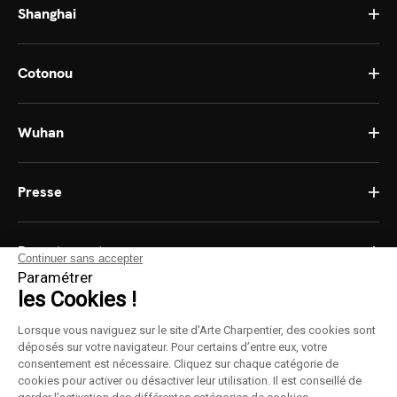
Shanghai
Cotonou
Wuhan
Presse
Recrutement
Continuer sans accepter
Paramétrer
les Cookies !
Lorsque vous naviguez sur le site d'Arte Charpentier, des cookies sont
déposés sur votre navigateur. Pour certains d’entre eux, votre
consentement est nécessaire. Cliquez sur chaque catégorie de
Cookies
cookies pour activer ou désactiver leur utilisation. Il est conseillé de