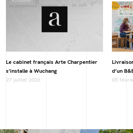
Articl
Le cabinet français Arte Charpentier
Livraiso
s’installe à Wuchang
d’un B&
27 juillet 2026
05 févri