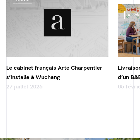
Articl
Le cabinet français Arte Charpentier
Livraiso
s’installe à Wuchang
d’un B&
27 juillet 2026
05 févri