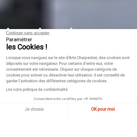
Imprimerie
Continuer sans accepter
Paramétrer
Nationale
les Cookies !
Lorsque vous naviguez sur le site d'Arte Charpentier, des cookies sont
Ministère de
déposés sur votre navigateur. Pour certains d’entre eux, votre
consentement est nécessaire. Cliquez sur chaque catégorie de
cookies pour activer ou désactiver leur utilisation. Il est conseillé de
garder l’activation des différentes catégories de cookies.
l'Intérieur
Lire notre politique de confidentialité
Consentements certifiés par
Je choisis
OK pour moi
Axeptio consent
Plateforme de Gestion du Consentement : Personnalisez vos Options
Liste des projets
Notre plateforme vous permet d'adapter et de gérer vos paramètres de 