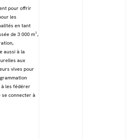
nt pour offrir
pour les
alités en tant
ssée de 3 000 m²,
ration,
e aussi à la
turelles aux
leurs vives pour
rogrammation
 à les fédérer
e se connecter à