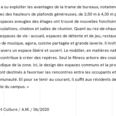
 a su exploiter les avantages de la trame de bureaux, notamme
ec des hauteurs de plafonds généreuses, de 2,50 m à 4,30 m 
espaces aveugles des étages ont trouvé de nouvelles fonctionn
culations, cinebox et salles de réunion. Quant au rez-de-chau
s espaces de vie : accueil, espaces de détente et de jeu, restau
 de musique, agora, cuisine partagée et grande laverie. Il invit
avers un espace libéré et ouvert. Le mobilier, en matières na
contribue à créer des repères. Seul le fitness arbore des cou
ludique de la zone. Ici, le design des espaces communs et la p
nt destinés à favoriser les rencontres entre les occupants et
unauté. Et pour se tenir au courant, il suffit aux résidents d
ile du campus. »
t Culture / A.M. / 06/2020