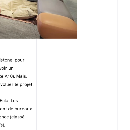
dstone, pour
voir un
e A10). Mais,
voluer le projet.
Ecla. Les
ment de bureaux
ence (classé
s).