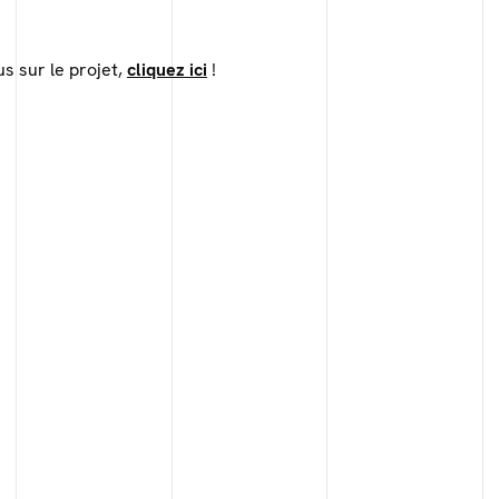
us sur le projet,
cliquez ici
!