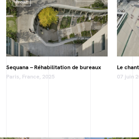
Projet
Sequana – Réhabilitation de bureaux
Le chan
Paris, France, 2025
07 juin 