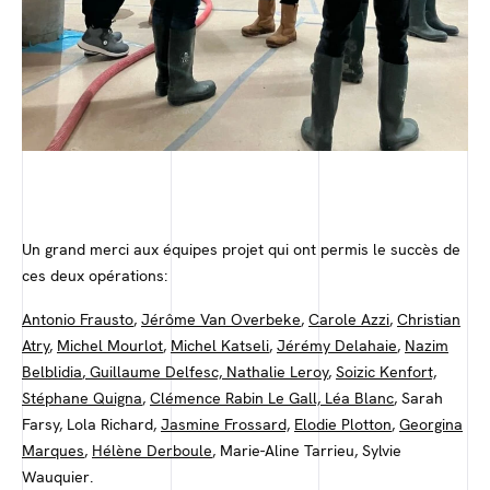
Un grand merci aux équipes projet qui ont permis le succès de
ces deux opérations:
Antonio Frausto
,
Jérôme Van Overbeke
,
Carole Azzi
,
Christian
Atry
,
Michel Mourlot
,
Michel Katseli
,
Jérémy Delahaie
,
Nazim
Belblidia
,
Guillaume Delfesc,
Nathalie Leroy
,
Soizic Kenfort,
Stéphane Quigna
,
Clémence Rabin Le Gall,
Léa Blanc
, Sarah
Farsy, Lola Richard,
Jasmine Frossard,
Elodie Plotton
,
Georgina
Marques
,
Hélène Derboule
, Marie-Aline Tarrieu, Sylvie
Wauquier.