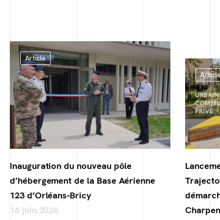
Article
Articl
Inauguration du nouveau pôle
Lanceme
d’hébergement de la Base Aérienne
Trajecto
123 d’Orléans-Bricy
démarch
16 juin 2026
Charpen