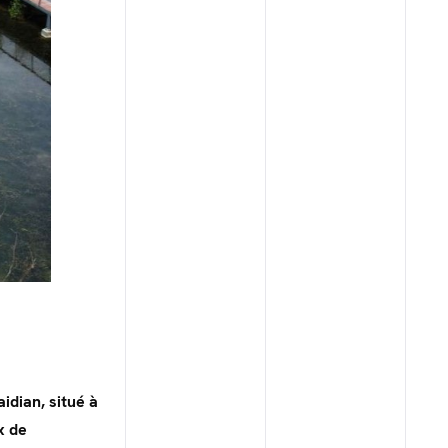
idian, situé à
x de