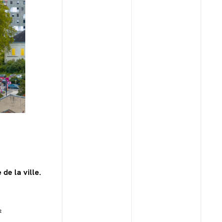
e
de la ville.
²