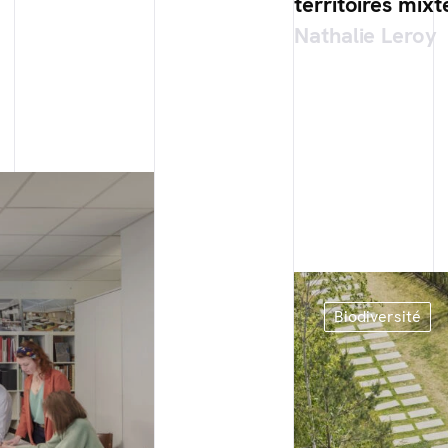
territoires mixt
Nathalie Leroy
Biodiversité