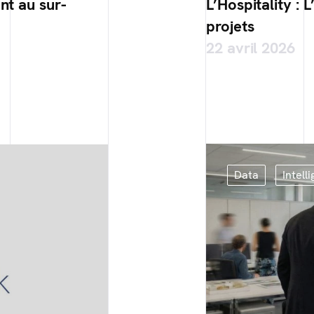
nt au sur-
L’Hospitality : 
projets
22 avril 2026
Data
Intelli