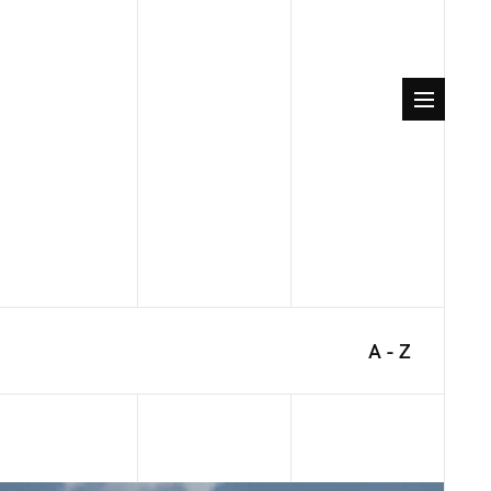
A - Z