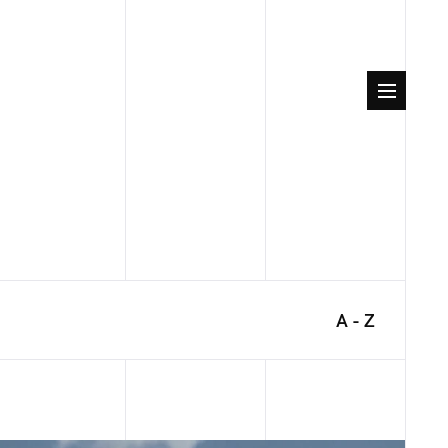
A - Z