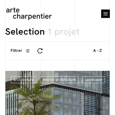
Selection
1 projet
Filtrer
A - Z
Architecture
Interior architecture
Landscape